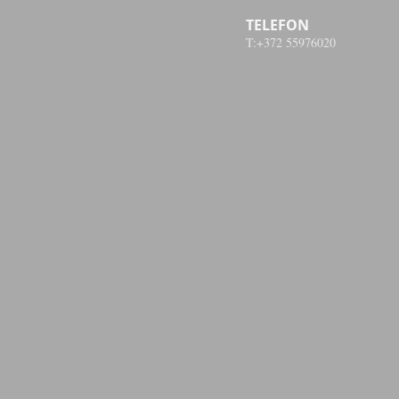
TELEFON
T:+372 55976020