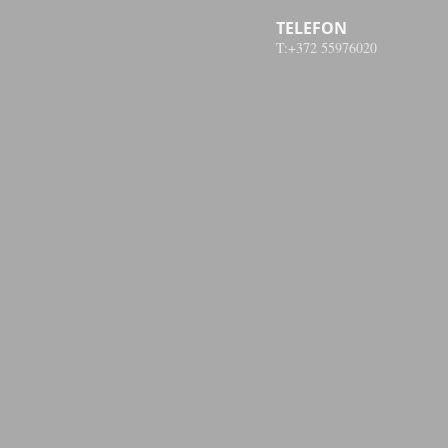
TELEFON
T:+372 55976020