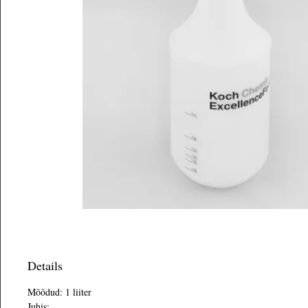
Details
Mõõdud: 1 liiter
Juhis: