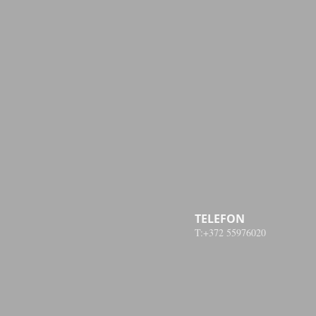
TELEFON
T:+372 55976020