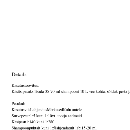
Details
Kasutussoovitus:
Käsitsipesuks lisada 35-70 ml shampooni 10 L vee kohta, sõiduk pesta j
Pesulad:
KasutusviisLahjendusMärkusedKulu autole
Survepesur1:5 kuni 1:10vt. tootja andmeid
Käsipesu1:140 kuni 1:280
Shampoonpuhtalt kuni 1:5lahjendatult läbi15-20 ml