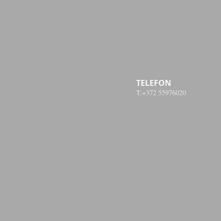
TELEFON
T:+372 55976020